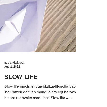
nua arkitektura
Aug 2, 2022
SLOW LIFE
Slow life mugimendua bizitza-filosofia bat da,
inguratzen gaituen mundua eta eguneroko