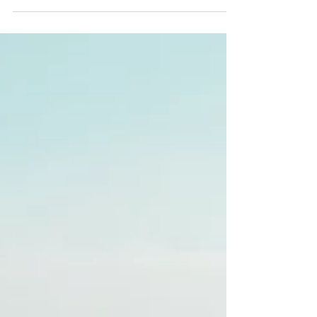
bizitza ulertzeko modu bat. Slow life =
bizitza...