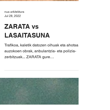
nua arkitektura
Jul 28, 2022
ZARATA vs
LASAITASUNA
Trafikoa, kaletik datozen oihuak eta ahotsak,
auzokoen obrak, anbulantzia- eta polizia-
zerbitzuak... ZARATA gure
egunerokotasunaren...