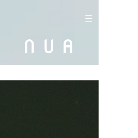
N
U
A
Blog-a